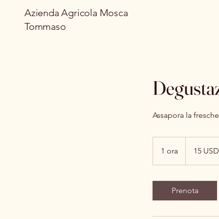
Azienda Agricola Mosca
Tommaso
Degustaz
Assapora la fresche
15
dollari
1 ora
1
15 USD
statunitensi
o
r
Prenota