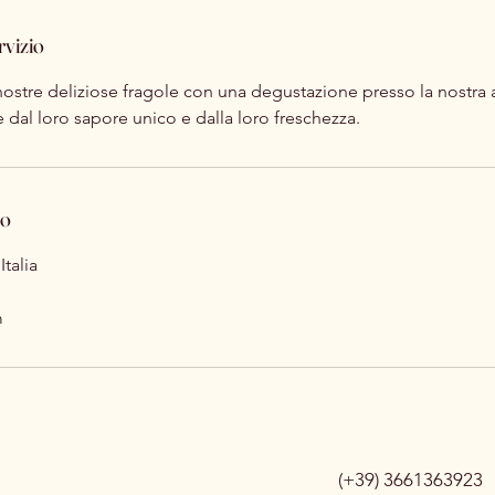
rvizio
 nostre deliziose fragole con una degustazione presso la nostra 
e dal loro sapore unico e dalla loro freschezza.
to
talia
m
(+39) 3661363923